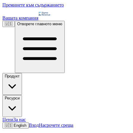
Преминете към съдържанието
Вашата компания
🇺🇸
Отворете главното меню
Продукт
Ресурси
Цени
За нас
Вход
Насрочете среща
🇺🇸
English