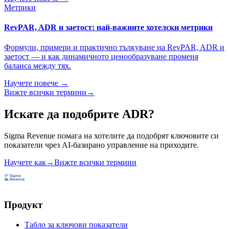
Метрики
RevPAR, ADR и заетост: най-важните хотелски метрики
Формули, примери и практично тълкуване на RevPAR, ADR и
заетост — и как динамичното ценообразуване променя
баланса между тях.
Научете повече →
Вижте всички термини
→
Искате да подобрите ADR?
Sigma Revenue помага на хотелите да подобрят ключовите си
показатели чрез AI-базирано управление на приходите.
Научете как
→
Вижте всички термини
Продукт
Табло за ключови показатели