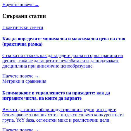
Научете повече →
Свързани статии
Практически съвети
Как да определите минимална и максимална цена на стая
(практична рамка)
Стъпка по стъпка: как да зададете долна и горна граница на
цените, така че да защитите печалбата си и да поддържате
дисциплина при динамично ценообразуване.
Научете повече →
Метрики и сравнения
Бенчмаркове в управлението на приходите: как да
изградите числа, на които да вярвате
Вместо да гоните общи индустриални средни, изградете
бенчмаркове за вашия хотел: индекси спрямо конкурентната
група, YoY база, сегментен микс и реалистични цели.
Научете повече →