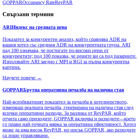
GOPPAR
Occupancy Rate
RevPAR
Свързани термини
ARI
Индекс на средната цена
Показател за конкурентен анализ, който сравнява ADR на
вашия хотел със средния ADR на конкурентната група. ARI
над 100 означава, че постигате по-високи цени от
конкурентите; под 100 показва, че цените ви са под пазарните.
Използвайте ARI заедно с MPI и RGI за пълна конкурентна
картина.
Научете повече →
GOPPAR
Брутна оперативна печалба на налична стая
Най-всеобхватният показател за печалба в хотелиерството,
измерващ реалната печалба, генерирана на налична стая след
всички оперативни разходи. За разлика от RevPAR, който
отчита само приходите, GOPPAR включва и разходите—което
го прави най-точната мярка за оперативна ефективност. Хотел
може да има висок RevPAR, но нисък GOPPAR, ако разходите
са лошо управлявани.