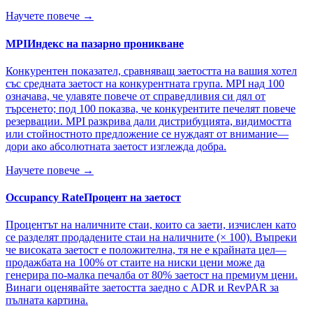
Научете повече →
MPI
Индекс на пазарно проникване
Конкурентен показател, сравняващ заетостта на вашия хотел
със средната заетост на конкурентната група. MPI над 100
означава, че улавяте повече от справедливия си дял от
търсенето; под 100 показва, че конкурентите печелят повече
резервации. MPI разкрива дали дистрибуцията, видимостта
или стойностното предложение се нуждаят от внимание—
дори ако абсолютната заетост изглежда добра.
Научете повече →
Occupancy Rate
Процент на заетост
Процентът на наличните стаи, които са заети, изчислен като
се разделят продадените стаи на наличните (× 100). Въпреки
че високата заетост е положителна, тя не е крайната цел—
продажбата на 100% от стаите на ниски цени може да
генерира по-малка печалба от 80% заетост на премиум цени.
Винаги оценявайте заетостта заедно с ADR и RevPAR за
пълната картина.