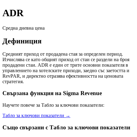
ADR
Средна дневна цена
Дефиниция
Средният приход от продадена стая за определен период.
Изчислява се като общият приход от стаи се раздели на броя
продадени стаи. ADR е един от трите основни показателя в
управлението на хотелските приходи, заедно със заетостта и
RevPAR, и директно отразява ефективността на ценовата
стратегия.
Свързана функция на Sigma Revenue
Научете повече за Табло за ключови показатели:
Табло за ключови показатели
→
Също свързани с
Табло за ключови показатели