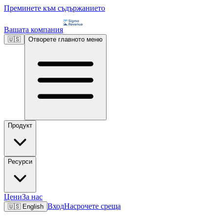
Преминете към съдържанието
Вашата компания
🇺🇸
Отворете главното меню
Продукт
Ресурси
Цени
За нас
Вход
Насрочете среща
🇺🇸
English