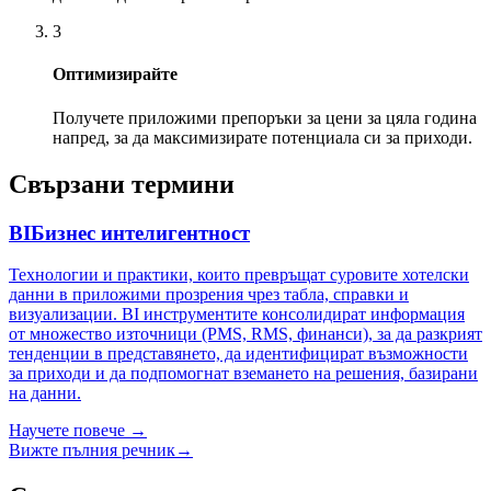
3
Оптимизирайте
Получете приложими препоръки за цени за цяла година
напред, за да максимизирате потенциала си за приходи.
Свързани термини
BI
Бизнес интелигентност
Технологии и практики, които превръщат суровите хотелски
данни в приложими прозрения чрез табла, справки и
визуализации. BI инструментите консолидират информация
от множество източници (PMS, RMS, финанси), за да разкрият
тенденции в представянето, да идентифицират възможности
за приходи и да подпомогнат вземането на решения, базирани
на данни.
Научете повече
→
Вижте пълния речник
→