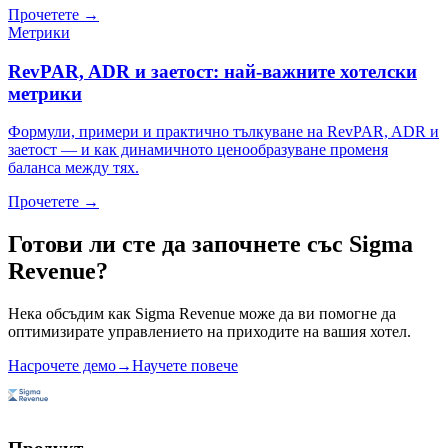
Прочетете
→
Метрики
RevPAR, ADR и заетост: най-важните хотелски
метрики
Формули, примери и практично тълкуване на RevPAR, ADR и
заетост — и как динамичното ценообразуване променя
баланса между тях.
Прочетете
→
Готови ли сте да започнете със Sigma
Revenue?
Нека обсъдим как Sigma Revenue може да ви помогне да
оптимизирате управлението на приходите на вашия хотел.
Насрочете демо
→
Научете повече