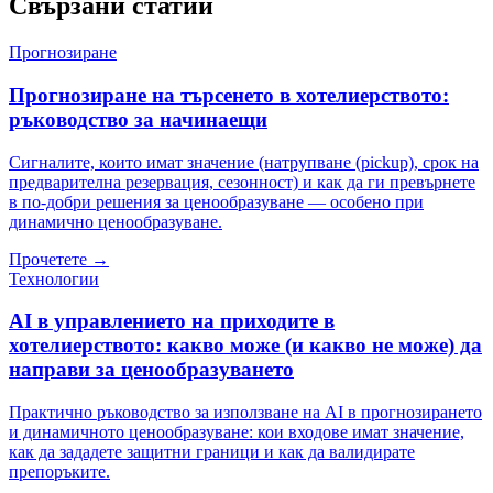
Свързани статии
Прогнозиране
Прогнозиране на търсенето в хотелиерството:
ръководство за начинаещи
Сигналите, които имат значение (натрупване (pickup), срок на
предварителна резервация, сезонност) и как да ги превърнете
в по-добри решения за ценообразуване — особено при
динамично ценообразуване.
Прочетете
→
Технологии
AI в управлението на приходите в
хотелиерството: какво може (и какво не може) да
направи за ценообразуването
Практично ръководство за използване на AI в прогнозирането
и динамичното ценообразуване: кои входове имат значение,
как да зададете защитни граници и как да валидирате
препоръките.