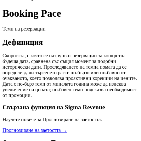
Booking Pace
Темп на резервации
Дефиниция
Скоростта, с която се натрупват резервации за конкретна
бъдеща дата, сравнена със същия момент за подобни
исторически дати. Проследяването на темпа помага да се
определи дали търсенето расте по-бързо или по-бавно от
очакваното, което позволява проактивни корекции на цените.
Дата с по-бърз темп от миналата година може да изисква
увеличение на цената; по-бавен темп подсказва необходимост
от промоции.
Свързана функция на Sigma Revenue
Научете повече за Прогнозиране на заетостта:
Прогнозиране на заетостта
→