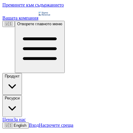
Преминете към съдържанието
Вашата компания
🇺🇸
Отворете главното меню
Продукт
Ресурси
Цени
За нас
Вход
Насрочете среща
🇺🇸
English