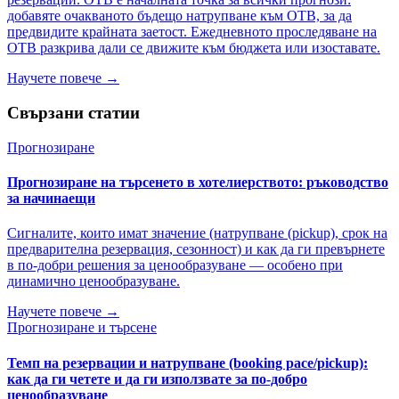
добавяте очакваното бъдещо натрупване към OTB, за да
предвидите крайната заетост. Ежедневното проследяване на
OTB разкрива дали се движите към бюджета или изоставате.
Научете повече →
Свързани статии
Прогнозиране
Прогнозиране на търсенето в хотелиерството: ръководство
за начинаещи
Сигналите, които имат значение (натрупване (pickup), срок на
предварителна резервация, сезонност) и как да ги превърнете
в по-добри решения за ценообразуване — особено при
динамично ценообразуване.
Научете повече →
Прогнозиране и търсене
Темп на резервации и натрупване (booking pace/pickup):
как да ги четете и да ги използвате за по-добро
ценообразуване