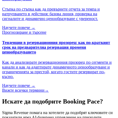
Стъпка по стъпка как да превърнете отчета за темпа и
натрупването в действия: базова линия, проверка на
сигналите и динамично ценообразуване с увереност.
Научете повече →
Прогнозиране и търсене
Тенденции в резервационния прозорец: как по-краткият
срок на предварителна резервация променя
ценообразуването
Как да анализирате резервационния прозорец по сегменти и
канали и как да адаптирате динамичното ценообразуване и
ограниченията за престой, когато гостите резервират по-
късно.
Научете повече →
Вижте всички термини
→
Искате да подобрите Booking Pace?
Sigma Revenue помага на хотелите да подобрят ключовите си
показатели чрез AI-базирано управление на приходите.