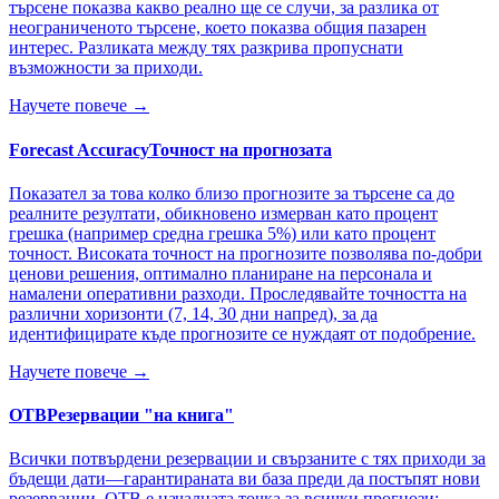
търсене показва какво реално ще се случи, за разлика от
неограниченото търсене, което показва общия пазарен
интерес. Разликата между тях разкрива пропуснати
възможности за приходи.
Научете повече →
Forecast Accuracy
Точност на прогнозата
Показател за това колко близо прогнозите за търсене са до
реалните резултати, обикновено измерван като процент
грешка (например средна грешка 5%) или като процент
точност. Високата точност на прогнозите позволява по-добри
ценови решения, оптимално планиране на персонала и
намалени оперативни разходи. Проследявайте точността на
различни хоризонти (7, 14, 30 дни напред), за да
идентифицирате къде прогнозите се нуждаят от подобрение.
Научете повече →
OTB
Резервации "на книга"
Всички потвърдени резервации и свързаните с тях приходи за
бъдещи дати—гарантираната ви база преди да постъпят нови
резервации. OTB е началната точка за всички прогнози: