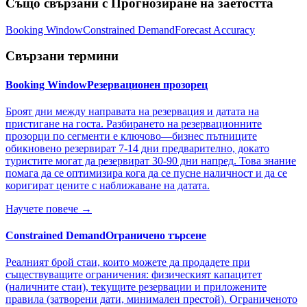
Също свързани с
Прогнозиране на заетостта
Booking Window
Constrained Demand
Forecast Accuracy
Свързани термини
Booking Window
Резервационен прозорец
Броят дни между направата на резервация и датата на
пристигане на госта. Разбирането на резервационните
прозорци по сегменти е ключово—бизнес пътниците
обикновено резервират 7-14 дни предварително, докато
туристите могат да резервират 30-90 дни напред. Това знание
помага да се оптимизира кога да се пусне наличност и да се
коригират цените с наближаване на датата.
Научете повече →
Constrained Demand
Ограничено търсене
Реалният брой стаи, които можете да продадете при
съществуващите ограничения: физическият капацитет
(наличните стаи), текущите резервации и приложените
правила (затворени дати, минимален престой). Ограниченото