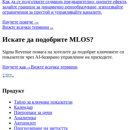
Как да се подготвите седмици предварително: оценете ефекта,
задайте граници за динамично ценообразуване, използвайте
ограничения за престой и управлявайте каналите.
Научете повече →
Вижте всички термини
→
Искате да подобрите MLOS?
Sigma Revenue помага на хотелите да подобрят ключовите си
показатели чрез AI-базирано управление на приходите.
Научете как
→
Вижте всички термини
Продукт
Табло за ключови показатели
Календар
Препоръки за цени
Аналитика
Автопилот
Прогнозиране на заетостта