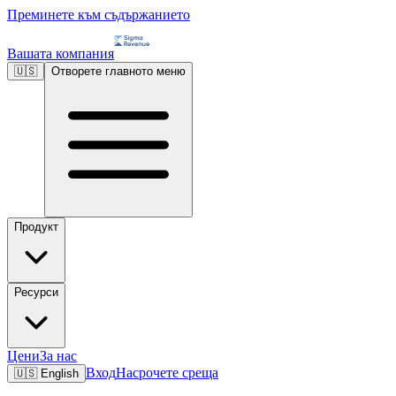
Преминете към съдържанието
Вашата компания
🇺🇸
Отворете главното меню
Продукт
Ресурси
Цени
За нас
Вход
Насрочете среща
🇺🇸
English