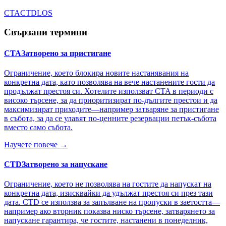
CTA
CTD
LOS
Свързани термини
CTA
Затворено за пристигане
Ограничение, което блокира новите настанявания на
конкретна дата, като позволява на вече настанените гости да
продължат престоя си. Хотелите използват CTA в периоди с
високо търсене, за да приоритизират по-дългите престои и да
максимизират приходите—например затваряне за пристигане
в събота, за да се улавят по-ценните резервации петък-събота
вместо само събота.
Научете повече →
CTD
Затворено за напускане
Ограничение, което не позволява на гостите да напускат на
конкретна дата, изисквайки да удължат престоя си през тази
дата. CTD се използва за запълване на пропуски в заетостта—
например ако вторник показва ниско търсене, затварянето за
напускане гарантира, че гостите, настанени в понеделник,