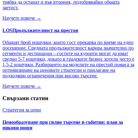
трябва да останат и във вторник, подобрявайки общата
заетост.
Научете повече →
LOS
Продължителност на престоя
Общият брой нощувки, които гост прекарва по време на едно
посещение. Средната продължителност варира значително по
сегменти и дестинации—гостите на курорти могат да имат
средно 5-7 нощувки, докато в градските бизнес хотели често е
1,5-2 нощувки. Разбирането на моделите на престой помага за
оптимизиране на ценовите стратегии и прилагане на
подходящи ограничения при високо търсене.
Научете повече →
Свързани статии
Стратегия за цени
Ценообразуване при силно търсене и събития: план за
пикови нощи