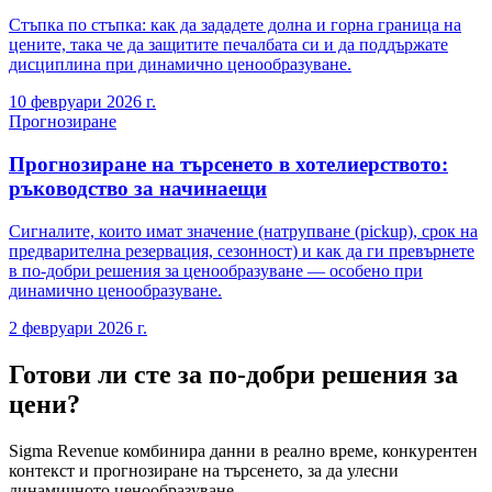
Стъпка по стъпка: как да зададете долна и горна граница на
цените, така че да защитите печалбата си и да поддържате
дисциплина при динамично ценообразуване.
10 февруари 2026 г.
Прогнозиране
Прогнозиране на търсенето в хотелиерството:
ръководство за начинаещи
Сигналите, които имат значение (натрупване (pickup), срок на
предварителна резервация, сезонност) и как да ги превърнете
в по-добри решения за ценообразуване — особено при
динамично ценообразуване.
2 февруари 2026 г.
Готови ли сте за по-добри решения за
цени?
Sigma Revenue комбинира данни в реално време, конкурентен
контекст и прогнозиране на търсенето, за да улесни
динамичното ценообразуване.