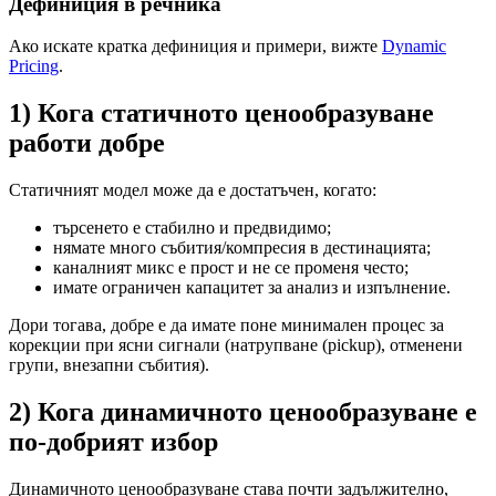
Дефиниция в речника
Ако искате кратка дефиниция и примери, вижте
Dynamic
Pricing
.
1) Кога статичното ценообразуване
работи добре
Статичният модел може да е достатъчен, когато:
търсенето е стабилно и предвидимо;
нямате много събития/компресия в дестинацията;
каналният микс е прост и не се променя често;
имате ограничен капацитет за анализ и изпълнение.
Дори тогава, добре е да имате поне минимален процес за
корекции при ясни сигнали (натрупване (pickup), отменени
групи, внезапни събития).
2) Кога динамичното ценообразуване е
по-добрият избор
Динамичното ценообразуване става почти задължително,