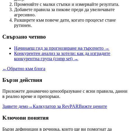
Променяйте с малки стъпки и измервайте резултата.
Добавете правила за пикове преди да увеличавате
агресивно.
Разширете към повече дати, когато процесът стане
рутинен.
Свързано четиво
Начинаещ гид за прогнозиране на търсенето
→
Конкурентен анализ за хотели: как да изградите
конкурентна група (comp set)
→
←
Обратно към блога
Бързи действия
Приложете динамично ценообразуване с ясни правила, данни
в реално време и препоръки.
Заявете демо
→
Калкулатор за RevPAR
Вижте цените
Ключови понятия
Бързи дефиниции в речника, които ще ви помогнат да