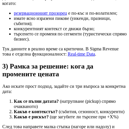
когато:
резервационният прозорец
е по-къс и по-волатилен;
имате ясно изразени пикове (уикенди, празници,
събития);
конкурентният контекст се движи бързо;
търсенето се променя по сегменти (туристически спрямо
бизнес).
Тук данните в реално време са критични. В Sigma Revenue
това е отделна функционалност:
Real-time Data
.
3) Рамка за решение: кога да
промените цената
Ако искате прост подход, задайте си три въпроса за конкретна
дата:
Как се пълни датата?
(натрупване (pickup) спрямо
очакваното)
Какъв е контекстът?
(събития, сезонност, конкуренти)
Какъв е рискът?
(ще загубите ли търсене при +X%)
След това направете малка стъпка (нагоре или надолу) и