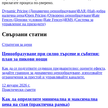
прилагате процеса по-уверено.
Dynamic Pricing (Динамично ценообразуване)
BAR (Най-добра
налична цена)
Open Pricing (Отворено ценообразуване)
Rate
Fences (Ценови условия (Rate Fences))
RMS (Система за
управление на приходите)
Свързани статии
Стратегия за цени
Ценообразуване при силно търсене и събития:
план за пикови нощи
Как да се подготвите седмици предварително: оценете ефекта,
задайте граници за динамично ценообразуване, използвайте
ограничения за престой и управлявайте каналите.
12 януари 2026 г.
Практически съвети
Как да определите минимална и максимална
цена на стая (практична рамка)