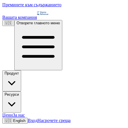
Преминете към съдържанието
Вашата компания
🇺🇸
Отворете главното меню
Продукт
Ресурси
Цени
За нас
Вход
Насрочете среща
🇺🇸
English