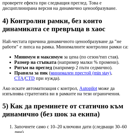
проверете ефекта при следващия преглед. Това е
дисциплинирана версия на динамично ценообразуване.
4) Контролни рамки, без които
динамиката се превръща в хаос
Най-честата причина динамичното ценообразуване да "не
работи" е липса на рамка. Минималните контролни рамки са:
Минимум и максимум
за цена (по сезон/тип стая).
Размер на стъпката
(например малки % промени).
Ритъм на преглед
(например 2 пъти седмично).
Правила за пик
(
минимален престой (min stay)
,
CTA
/
CTD
при нужда).
Ако искате автоматизация с контрол,
Autopilot
може да
изпълнява стратегията ви в рамките на тези ограничения.
5) Как да преминете от статично към
динамично (без шок за екипа)
Започнете само с 10–20 ключови дати (следващи 30–60
дни).