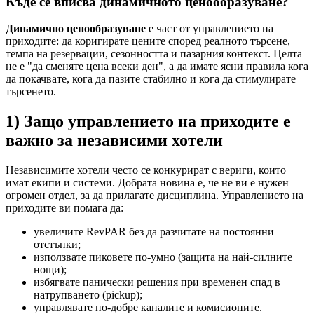
Къде се вписва динамичното ценообразуване?
Динамично ценообразуване
е част от управлението на
приходите: да коригирате цените според реалното търсене,
темпа на резервации, сезонността и пазарния контекст. Целта
не е "да сменяте цена всеки ден", а да имате ясни правила кога
да покачвате, кога да пазите стабилно и кога да стимулирате
търсенето.
1) Защо управлението на приходите е
важно за независими хотели
Независимите хотели често се конкурират с вериги, които
имат екипи и системи. Добрата новина е, че не ви е нужен
огромен отдел, за да прилагате дисциплина. Управлението на
приходите ви помага да:
увеличите RevPAR без да разчитате на постоянни
отстъпки;
използвате пиковете по-умно (защита на най-силните
нощи);
избягвате панически решения при временен спад в
натрупването (pickup);
управлявате по-добре каналите и комисионите.