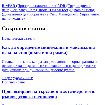
RevPAR (Приход на налична стая)
ADR (Средна дневна
цена)
Occupancy Rate (Процент на заетост)
Dynamic Pricing
(Динамично ценообразуване)
Yield Management (Управление
на приходите)
Свързани статии
Практически съвети
Как да определите минимална и максимална
цена на стая (практична рамка)
Стъпка по стъпка: как да зададете долна и горна граница на
цените, така че да защитите печалбата си и да поддържате
дисциплина при динамично ценообразуване.
10 февруари 2026 г.
Прогнозиране
Прогнозиране на търсенето в хотелиерството:
ръководство за начинаещи