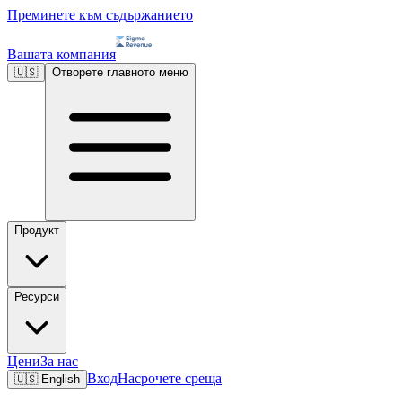
Преминете към съдържанието
Вашата компания
🇺🇸
Отворете главното меню
Продукт
Ресурси
Цени
За нас
Вход
Насрочете среща
🇺🇸
English