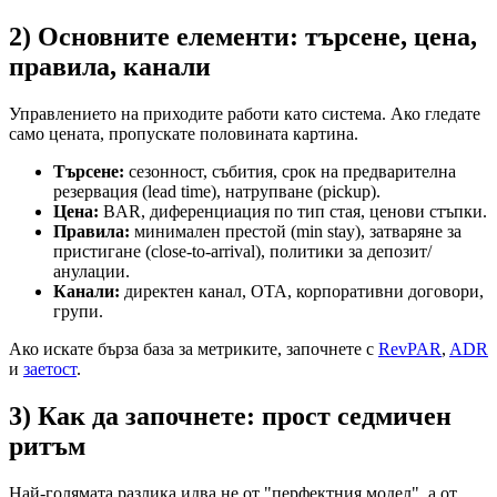
2) Основните елементи: търсене, цена,
правила, канали
Управлението на приходите работи като система. Ако гледате
само цената, пропускате половината картина.
Търсене:
сезонност, събития, срок на предварителна
резервация (lead time), натрупване (pickup).
Цена:
BAR, диференциация по тип стая, ценови стъпки.
Правила:
минимален престой (min stay), затваряне за
пристигане (close-to-arrival), политики за депозит/
анулации.
Канали:
директен канал, OTA, корпоративни договори,
групи.
Ако искате бърза база за метриките, започнете с
RevPAR
,
ADR
и
заетост
.
3) Как да започнете: прост седмичен
ритъм
Най-голямата разлика идва не от "перфектния модел", а от