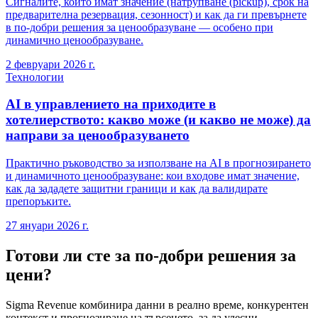
Сигналите, които имат значение (натрупване (pickup), срок на
предварителна резервация, сезонност) и как да ги превърнете
в по-добри решения за ценообразуване — особено при
динамично ценообразуване.
2 февруари 2026 г.
Технологии
AI в управлението на приходите в
хотелиерството: какво може (и какво не може) да
направи за ценообразуването
Практично ръководство за използване на AI в прогнозирането
и динамичното ценообразуване: кои входове имат значение,
как да зададете защитни граници и как да валидирате
препоръките.
27 януари 2026 г.
Готови ли сте за по-добри решения за
цени?
Sigma Revenue комбинира данни в реално време, конкурентен
контекст и прогнозиране на търсенето, за да улесни