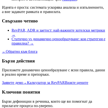
Идеята е проста: системата ускорява анализа и изпълнението,
а вие задавате рамката и правилата.
Свързано четиво
RevPAR, ADR и заетост: най-важните хотелски метрики
→
Статично vs динамично ценообразуване: коя стратегия е
правилна?
→
←
Обратно към блога
Бързи действия
Приложете динамично ценообразуване с ясни правила, данни
в реално време и препоръки.
Заявете демо
→
Калкулатор за RevPAR
Вижте цените
Ключови понятия
Бързи дефиниции в речника, които ще ви помогнат да
прилагате процеса по-уверено.