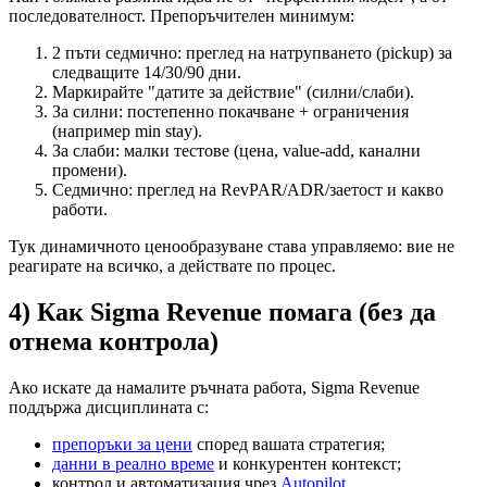
последователност. Препоръчителен минимум:
2 пъти седмично: преглед на натрупването (pickup) за
следващите 14/30/90 дни.
Маркирайте "датите за действие" (силни/слаби).
За силни: постепенно покачване + ограничения
(например min stay).
За слаби: малки тестове (цена, value-add, канални
промени).
Седмично: преглед на RevPAR/ADR/заетост и какво
работи.
Тук динамичното ценообразуване става управляемо: вие не
реагирате на всичко, а действате по процес.
4) Как Sigma Revenue помага (без да
отнема контрола)
Ако искате да намалите ръчната работа, Sigma Revenue
поддържа дисциплината с:
препоръки за цени
според вашата стратегия;
данни в реално време
и конкурентен контекст;
контрол и автоматизация чрез
Autopilot
.